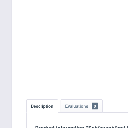
Description
Evaluations
0
Product information "Schürzenbügel