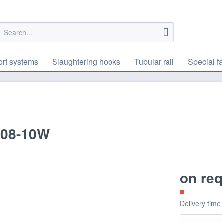
ort systems
Slaughtering hooks
Tubular rail
Special f
L08-10W
on re
Delivery time