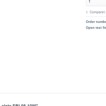
Compare
Order numbe
Open text fi
-Leiste SBL08-10W"