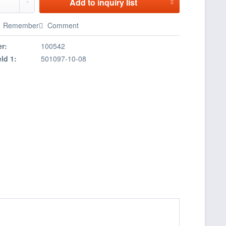
Add to
inquiry list
Remember
Comment
r:
100542
eld 1:
501097-10-08