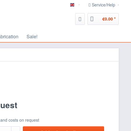
Service/Help
english
€0.00 *
abrication
Sale!
quest
 and costs on request