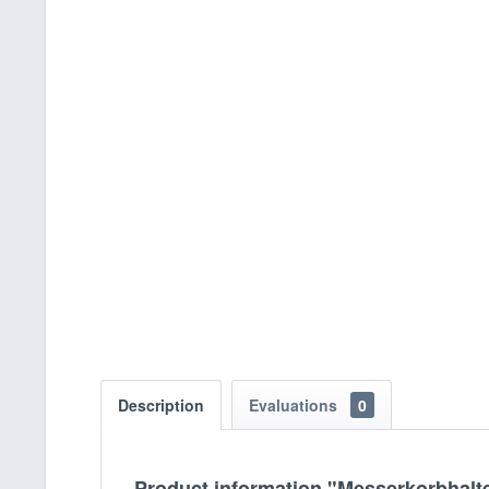
Description
Evaluations
0
Product information "Messerkorbhalt