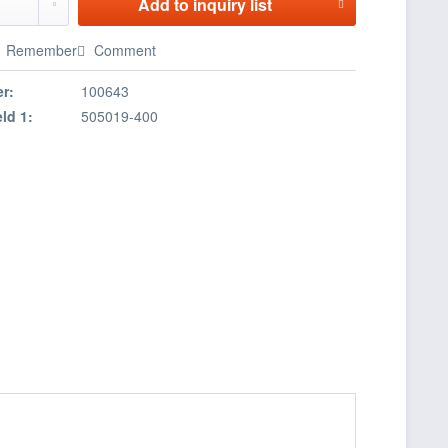
Add to
inquiry list
Remember
Comment
r:
100643
eld 1:
505019-400