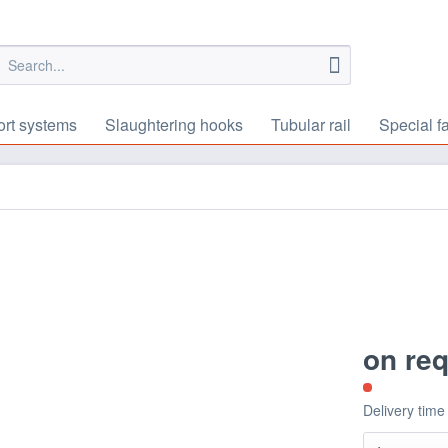
ort systems
Slaughtering hooks
Tubular rail
Special f
on re
Delivery time