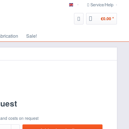
Service/Help
english
€0.00 *
abrication
Sale!
quest
 and costs on request