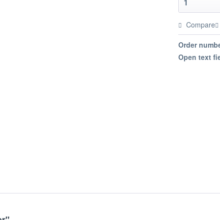
Compare
Order numbe
Open text fi
er"