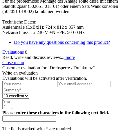
Für die problemlose Montage der Anlage sollte diese mit einem
Standfußpaar (502051-018-01) oder einem Satz Wandkonsolen
(502051-018-02) kombiniert werden.
Technische Daten:
Außenmaße (LxBxH): 724 x 812 x 857 mm
Netzanschluss: 1x 230 V +N +PE, 50-60 Hz
Do you have any questions concerning this product?
Evaluations
0
Read, write and discuss reviews...
more
Close menu
Customer evaluation for "Drehsperre / Drehkreuz"
Write an evaluation
Evaluations will be activated after verification.
Please enter these characters in the following text field.
The fields marked with * are required.