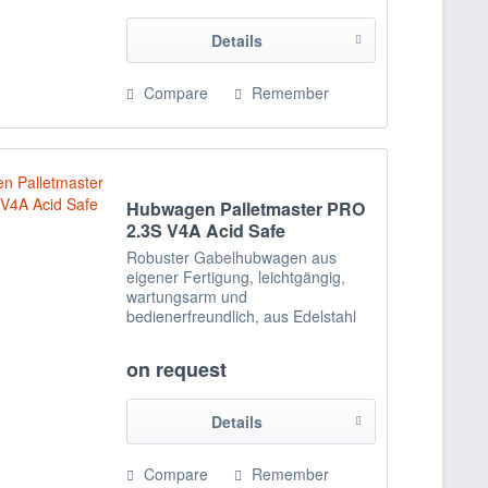
beweglichen, rotierenden
Verbindungen mit...
Details
Compare
Remember
Hubwagen Palletmaster PRO
2.3S V4A Acid Safe
Robuster Gabelhubwagen aus
eigener Fertigung, leichtgängig,
wartungsarm und
bedienerfreundlich, aus Edelstahl
1.4301 (V2A), Chassis aus
Edelstahl 1.4571 (V4A),
on request
gefrierhaustauglich bis -20°C. Alle
beweglichen, rotierenden
Verbindungen mit...
Details
Compare
Remember