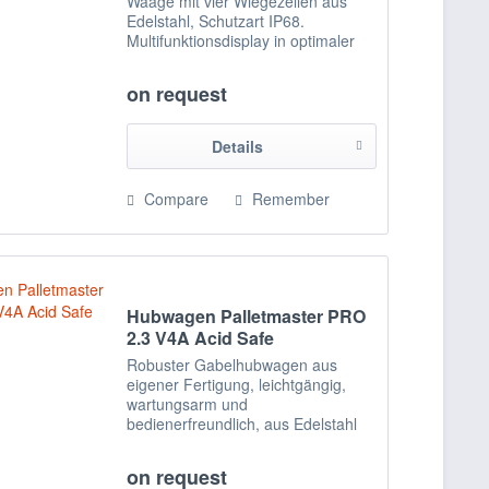
Waage mit vier Wiegezellen aus
Edelstahl, Schutzart IP68.
Multifunktionsdisplay in optimaler
Positionierung, so dass die
Lenkbewegungen nicht
on request
beeinträchtigt werden.
Tastenfunktionen: Nullstellen,...
Details
Compare
Remember
Hubwagen Palletmaster PRO
2.3 V4A Acid Safe
Robuster Gabelhubwagen aus
eigener Fertigung, leichtgängig,
wartungsarm und
bedienerfreundlich, aus Edelstahl
1.4301 (V2A), Chassis aus
Edelstahl 1.4571 (V4A),
on request
gefrierhaustauglich bis -20°C. Alle