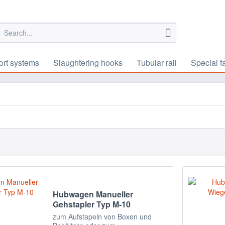
ort systems
Slaughtering hooks
Tubular rail
Special f
Hubwagen Manueller
Gehstapler Typ M-10
zum Aufstapeln von Boxen und