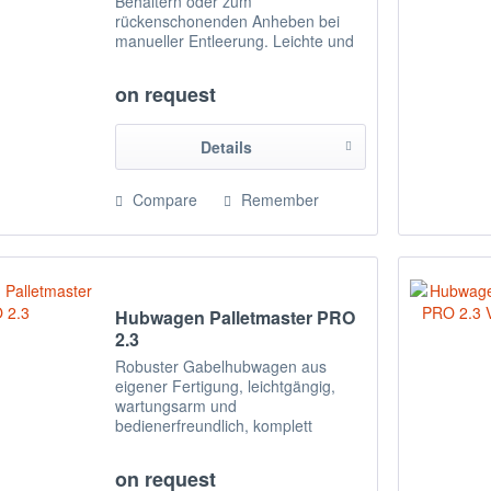
Behältern oder zum
rückenschonenden Anheben bei
manueller Entleerung. Leichte und
einfache Bedienung mit schnellem
Hub, konstruiert um manuelle
on request
Arbeiten zu minimieren und zu
erleichtern und den erforderlichen...
Details
Compare
Remember
Hubwagen Palletmaster PRO
2.3
Robuster Gabelhubwagen aus
eigener Fertigung, leichtgängig,
wartungsarm und
bedienerfreundlich, komplett
gefertigt aus Edelstahl 1.4301,
gefrierhaustauglich bis -20°C. Alle
on request
beweglichen, rotierenden