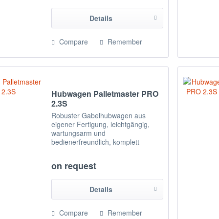
Verbindungen mit
selbstschmierenden...
Details
Compare
Remember
Hubwagen Palletmaster PRO
2.3S
Robuster Gabelhubwagen aus
eigener Fertigung, leichtgängig,
wartungsarm und
bedienerfreundlich, komplett
gefertigt aus Edelstahl 1.4301,
gefrierhaustauglich bis -20°C. Alle
on request
beweglichen, rotierenden
Verbindungen mit
selbstschmierenden...
Details
Compare
Remember