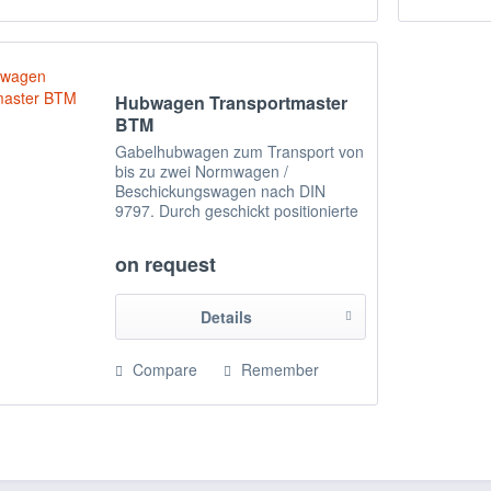
Hubwagen Transportmaster
BTM
Gabelhubwagen zum Transport von
bis zu zwei Normwagen /
Beschickungswagen nach DIN
9797. Durch geschickt positionierte
Hebekufen kann die Aufnahme und
das Abstellen der zwei Normwagen
on request
sowohl nacheinander als auch
zusammen erfolgen....
Details
Compare
Remember