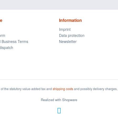
ce
Information
Imprint
form
Data protection
l Business Terms
Newsletter
dispatch
t of the statutory value-added tax and
shipping costs
and possibly delivery charges, 
Realized with Shopware