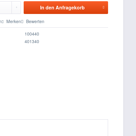
In den
Anfragekorb
n
Merken
Bewerten
100440
401340