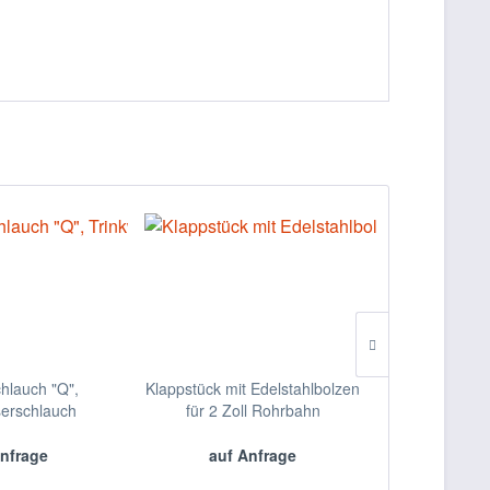
hlauch "Q",
Klappstück mit Edelstahlbolzen
Schlauchau
serschlauch
für 2 Zoll Rohrbahn
Sc
nfrage
auf Anfrage
auf 