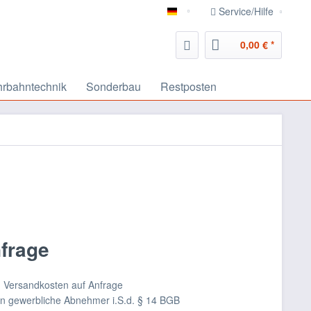
Service/Hilfe
deutsch
0,00 € *
rbahntechnik
Sonderbau
Restposten
nfrage
nd Versandkosten auf Anfrage
an gewerbliche Abnehmer i.S.d. § 14 BGB