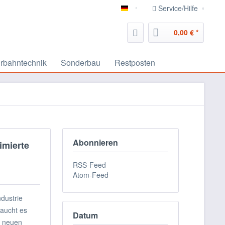
Service/Hilfe
deutsch
0,00 € *
rbahntechnik
Sonderbau
Restposten
Abonnieren
imierte
RSS-Feed
Atom-Feed
ndustrie
raucht es
Datum
e neuen