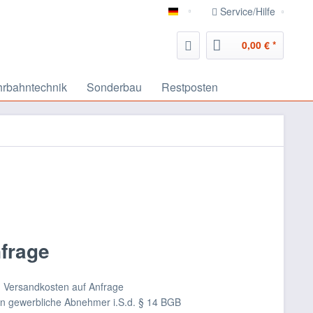
Service/Hilfe
deutsch
0,00 € *
rbahntechnik
Sonderbau
Restposten
nfrage
nd Versandkosten auf Anfrage
an gewerbliche Abnehmer i.S.d. § 14 BGB