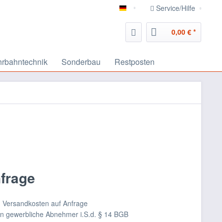
Service/Hilfe
deutsch
0,00 € *
rbahntechnik
Sonderbau
Restposten
nfrage
nd Versandkosten auf Anfrage
an gewerbliche Abnehmer i.S.d. § 14 BGB