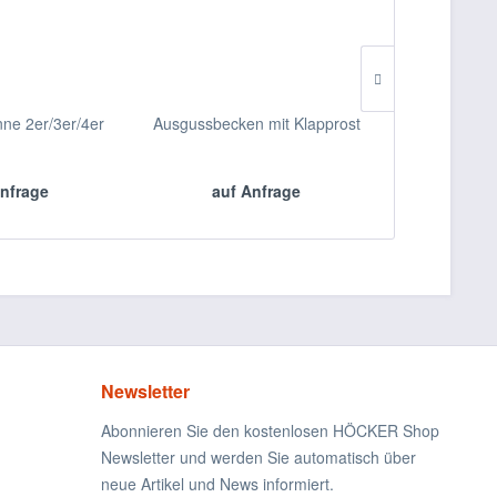
ne 2er/3er/4er
Ausgussbecken mit Klapprost
G
nfrage
auf Anfrage
auf 
Newsletter
Abonnieren Sie den kostenlosen HÖCKER Shop
Newsletter und werden Sie automatisch über
neue Artikel und News informiert.