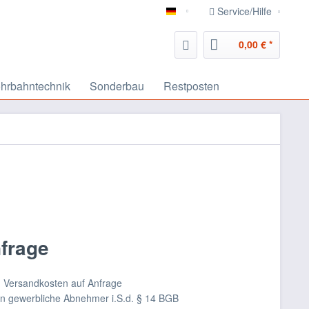
Service/Hilfe
deutsch
0,00 € *
hrbahntechnik
Sonderbau
Restposten
nfrage
nd Versandkosten auf Anfrage
an gewerbliche Abnehmer i.S.d. § 14 BGB