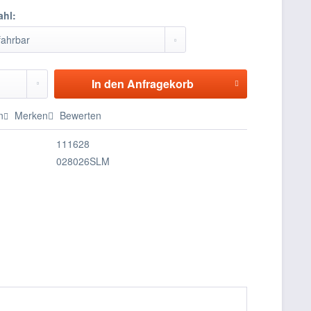
ahl:
In den
Anfragekorb
n
Merken
Bewerten
111628
028026SLM