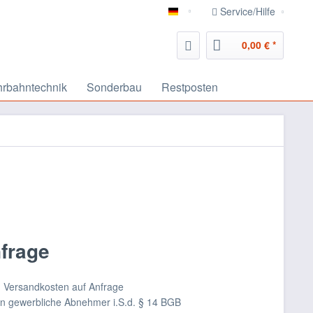
Service/Hilfe
deutsch
0,00 € *
rbahntechnik
Sonderbau
Restposten
nfrage
nd Versandkosten auf Anfrage
an gewerbliche Abnehmer i.S.d. § 14 BGB