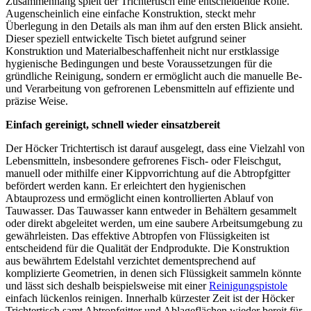
Zusammenhang spielt der Trichtertisch eine entscheidende Rolle.
Augenscheinlich eine einfache Konstruktion, steckt mehr
Überlegung in den Details als man ihm auf den ersten Blick ansieht.
Dieser speziell entwickelte Tisch bietet aufgrund seiner
Konstruktion und Materialbeschaffenheit nicht nur erstklassige
hygienische Bedingungen und beste Voraussetzungen für die
gründliche Reinigung, sondern er ermöglicht auch die manuelle Be-
und Verarbeitung von gefrorenen Lebensmitteln auf effiziente und
präzise Weise.
Einfach gereinigt, schnell wieder einsatzbereit
Der Höcker Trichtertisch ist darauf ausgelegt, dass eine Vielzahl von
Lebensmitteln, insbesondere gefrorenes Fisch- oder Fleischgut,
manuell oder mithilfe einer Kippvorrichtung auf die Abtropfgitter
befördert werden kann. Er erleichtert den hygienischen
Abtauprozess und ermöglicht einen kontrollierten Ablauf von
Tauwasser. Das Tauwasser kann entweder in Behältern gesammelt
oder direkt abgeleitet werden, um eine saubere Arbeitsumgebung zu
gewährleisten. Das effektive Abtropfen von Flüssigkeiten ist
entscheidend für die Qualität der Endprodukte. Die Konstruktion
aus bewährtem Edelstahl verzichtet dementsprechend auf
komplizierte Geometrien, in denen sich Flüssigkeit sammeln könnte
und lässt sich deshalb beispielsweise mit einer
Reinigungspistole
einfach lückenlos reinigen. Innerhalb kürzester Zeit ist der Höcker
Trichtertisch samt Abtropfgitter und Ablageflächen wieder bereit für