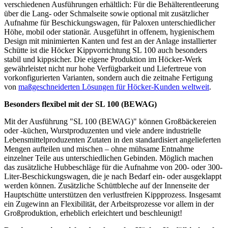
verschiedenen Ausführungen erhältlich: Für die Behälterentleerung
über die Lang- oder Schmalseite sowie optional mit zusätzlicher
Aufnahme für Beschickungswagen, für Paloxen unterschiedlicher
Höhe, mobil oder stationär.
Ausgeführt in offenem, hygienischem
Design mit minimierten Kanten und fest an der Anlage installierter
Schütte ist die Höcker Kippvorrichtung SL 100 auch besonders
stabil und kippsicher.
Die eigene Produktion im Höcker-Werk
gewährleistet nicht nur hohe Verfügbarkeit und Liefertreue von
vorkonfigurierten Varianten, sondern auch die zeitnahe Fertigung
von
maßgeschneiderten Lösungen für Höcker-Kunden weltweit
.
Besonders flexibel mit der SL 100 (BEWAG)
Mit der Ausführung "SL 100 (BEWAG)" können Großbäckereien
oder -küchen, Wurstproduzenten und viele andere industrielle
Lebensmittelproduzenten Zutaten in den standardisiert angelieferten
Mengen aufteilen und mischen – ohne mühsame Entnahme
einzelner Teile aus unterschiedlichen Gebinden. Möglich machen
das zusätzliche Hubbeschläge für die Aufnahme von 200- oder 300-
Liter-Beschickungswagen, die je nach Bedarf ein- oder ausgeklappt
werden können.
Zusätzliche Schüttbleche auf der Innenseite der
Hauptschütte unterstützen den verlustfreien Kippprozess. Insgesamt
ein Zugewinn an Flexibilität, der Arbeitsprozesse vor allem in der
Großproduktion, erheblich erleichtert und beschleunigt!