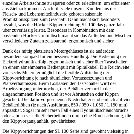
einzelne Arbeitsschritte zu sparen oder zu erleichtern, um effizienter
ans Ziel zu kommen. Auch für viele unserer Kunden aus der
Fleisch- und Lebensmittelindustrie gehören saisonale
Produktionsspitzen zum Geschäft. Dann macht sich besonders
bezahlt, was die Höcker Kippvorrichtung SL 100 das ganze Jahr
über zuverlässig leistet. Besonders in Kombination mit dem
passenden Höcker Umfülltisch macht sie das Aufteilen und Mischen
verschiedener Zutaten zeitsparend, ergonomisch und sicher.
Dank des mittig platzierten Motorgehäuses ist sie außerdem
besonders kompakt für ein besseres Handling. Die Bedienung der
Elektrohydraulik erfolgt ergonomisch und sicher über Tastschalter
an einem abnehmbaren Bedienpult mit Spiralkabel. Die Reichweite
von sechs Metern ermöglicht die flexible Aufstellung der
Kippvorrichtung je nach räumlichen Voraussetzungen und
Platzverhältnissen. Beim Loslassen der Tastschalter wird der
Arbeitsvorgang unterbrochen, der Behälter verharrt in der
eingenommenen Position und ist vor Abrutschen oder Kippen
gesichert. Die dafür vorgesehenen Niederhalter sind einfach auf vier
Behälterhöhen (je nach Ausführung 850 / 950 / 1.050 / 1.150 mm)
anpassbar.
Sogar im sehr raren Fall eines Hydraulikschlauchbruchs
oder -abrisses ist die Sicherheit noch durch eine Bruchsicherung, die
den Kippvorgang anhält, gewährleistet.
Die Kippvorrichtungen der SL 100 Serie sind gewohnt vielseitig in