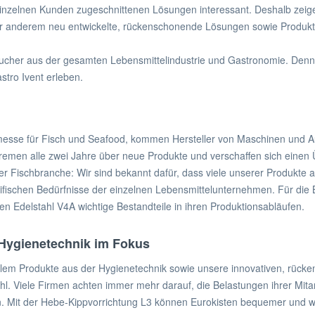
en einzelnen Kunden zugeschnittenen Lösungen interessant. Deshalb zeig
ter anderem neu entwickelte, rückenschonende Lösungen sowie Produkt
ucher aus der gesamten Lebensmittelindustrie und Gastronomie. Denn
tro Ivent erleben.
messe für Fisch und Seafood, kommen Hersteller von Maschinen und Aus
remen alle zwei Jahre über neue Produkte und verschaffen sich einen 
der Fischbranche: Wir sind bekannt dafür, dass viele unserer Produkte
ifischen Bedürfnisse der einzelnen Lebensmittelunternehmen. Für die 
 Edelstahl V4A wichtige Bestandteile in ihren Produktionsabläufen.
Hygienetechnik im Fokus
 allem Produkte aus der Hygienetechnik sowie unsere innovativen, rüc
Viele Firmen achten immer mehr darauf, die Belastungen ihrer Mitarbe
Mit der Hebe-Kippvorrichtung L3 können Eurokisten bequemer und w