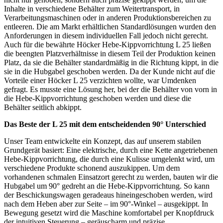
Inhalte in verschiedene Behälter zum Weitertransport, in
Verarbeitungsmaschinen oder in anderen Produktionsbereichen zu
entleeren. Die am Markt erhältlichen Standardlösungen wurden den
Anforderungen in diesem individuellen Fall jedoch nicht gerecht.
Auch für die bewährte Höcker Hebe-Kippvorrichtung L 25 ließen
die beengten Platzverhältnisse in diesem Teil der Produktion keinen
Platz, da sie die Behälter standardmäßig in die Richtung kippt, in die
sie in die Hubgabel geschoben werden. Da der Kunde nicht auf die
Vorteile einer Höcker L 25 verzichten wollte, war Umdenken
gefragt. Es musste eine Lösung her, bei der die Behälter von vorn in
die Hebe-Kippvorrichtung geschoben werden und diese die
Behälter seitlich abkippt.
Das Beste der L 25 mit dem entscheidenden 90° Unterschied
Unser Team entwickelte ein Konzept, das auf unserem stabilen
Grundgerät basiert: Eine elektrische, durch eine Kette angetriebenen
Hebe-Kippvorrichtung, die durch eine Kulisse umgelenkt wird, um
verschiedene Produkte schonend auszukippen. Um dem
vorhandenen schmalen Einsatzort gerecht zu werden, bauten wir die
Hubgabel um 90° gedreht an die Hebe-Kippvorrichtung. So kann
der Beschickungswagen geradeaus hineingeschoben werden, wird
nach dem Heben aber zur Seite – im 90°-Winkel – ausgekippt. In
Bewegung gesetzt wird die Maschine komfortabel per Knopfdruck
der intuitiven Steuerung – geräuscharm und präzise.