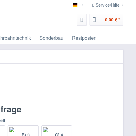
Service/Hilfe
deutsch
0,00 € *
hrbahntechnik
Sonderbau
Restposten
nfrage
ell