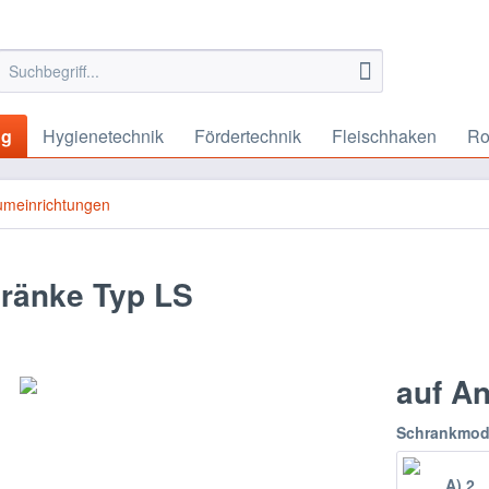
ng
Hygienetechnik
Fördertechnik
Fleischhaken
Ro
umeinrichtungen
hränke Typ LS
auf A
Schrankmod