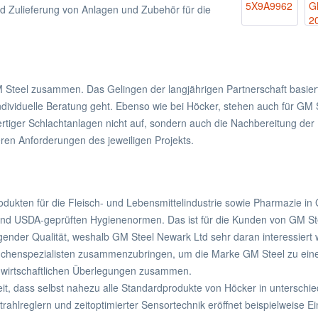
d Zulieferung von Anlagen und Zubehör für die
 GM Steel zusammen. Das Gelingen der langjährigen Partnerschaft bas
individuelle Beratung geht. Ebenso wie bei Höcker, stehen auch für GM 
rtiger Schlachtanlagen nicht auf, sondern auch die Nachbereitung der 
ren Anforderungen des jeweiligen Projekts.
ukten für die Fleisch- und Lebensmittelindustrie sowie Pharmazie in G
und USDA-geprüften Hygienenormen. Das ist für die Kunden von GM St
nder Qualität, weshalb GM Steel Newark Ltd sehr daran interessiert wa
anchenspezialisten zusammenzubringen, um die Marke GM Steel zu ein
 wirtschaftlichen Überlegungen zusammen.
it, dass selbst nahezu alle Standardprodukte von Höcker in unterschie
hlreglern und zeitoptimierter Sensortechnik eröffnet beispielweise E