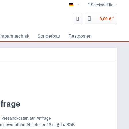
Service/Hilfe
deutsch
0,00 € *
hrbahntechnik
Sonderbau
Restposten
nfrage
nd Versandkosten auf Anfrage
an gewerbliche Abnehmer i.S.d. § 14 BGB