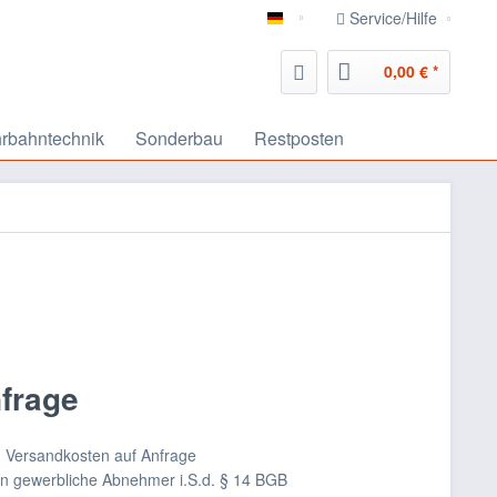
Service/Hilfe
deutsch
0,00 € *
rbahntechnik
Sonderbau
Restposten
nfrage
nd Versandkosten auf Anfrage
an gewerbliche Abnehmer i.S.d. § 14 BGB