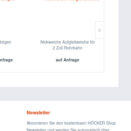
bögen
Nickweiche Aufgleitweiche für
Rohrba
2 Zoll Rohrbahn
nfrage
auf Anfrage
auf 
Newsletter
Abonnieren Sie den kostenlosen HÖCKER Shop
Newsletter und werden Sie automatisch über