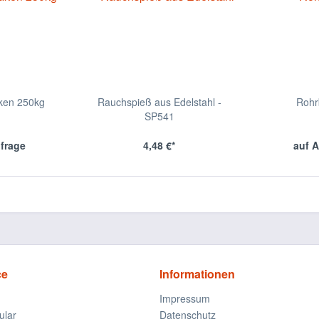
ken 250kg
Rauchspieß aus Edelstahl -
Rohr
SP541
nfrage
4,48 €*
auf A
ce
Informationen
Impressum
ular
Datenschutz