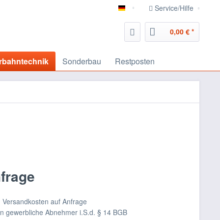
Service/Hilfe
deutsch
0,00 € *
rbahntechnik
Sonderbau
Restposten
nfrage
nd Versandkosten auf Anfrage
an gewerbliche Abnehmer i.S.d. § 14 BGB