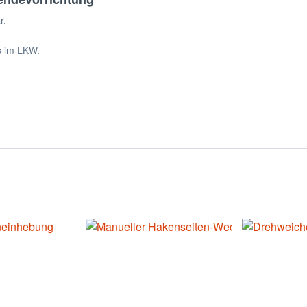
r,
s im LKW.