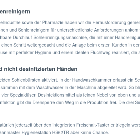
enreinigern
lindustrie sowie der Pharmazie haben wir die Herausforderung gemeist
onen und Sohlenreinigern für unterschiedlichste Anforderungen ankommt
egehbare Durchlauf-Sohlenreinigungsmaschine, die mit einer Handreinig
 einen Schritt weitergedacht und die Anlage beim ersten Kunden in de
se mit perfekter Hygiene und einem idealen Fluchtweg realisiert, die alle
 nicht desinfizierten Händen
eiden Sohlenbürsten aktiviert. In der Handwaschkammer erfasst ein Se
sammen mit dem Waschwasser in der Maschine abgeleitet wird. So bleib
ier Spezialdüsen Desinfektionsmittel als feinen Nebel von oben und 
ektion gibt die Drehsperre den Weg in die Produktion frei. Die drei 
türlich jederzeit über den integrierten Freischalt-Taster entriegeln wer
leanmaster Hygienestation HS62TR aber keine Chance.