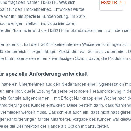
ie und trägt den Namen HS62TR. Was sich
baut für den Trockenbetrieb. Entwickelt wurde
re vor ihr, als spezielle Kundenlösung. Im 2019
chwertigen, vielfach individualisierbaren
wie die Pharmazie wird die HS62TR im Standardsortiment zu finden sein
, erforderlich, hat die HS62TR keine internen Wasserverrohrungen zur
Bürstenbereich in regelmäßigen Abständen von Schmutz zu befreien. 
 die Eintrittssensoren einen zuverlässigen Schutz davor, die Produktion
 spezielle Anforderung entwickelt
hatte ein Unternehmen aus den Niederlanden eine Hygienestation mit 
un eine individuelle Lösung für seine besondere Herausforderung in d
irekt Kontakt aufgenommen – mit Erfolg: Nur knapp eine Woche nach
Anforderung des Kunden entwickelt. Diese besteht darin, dass während
 vermieden werden muss. Das schließt auch ein, dass nicht nass gerein
ygieneanforderungen für die Mitarbeiter. Vorgabe des Kunden war de
ise die Desinfektion der Hände als Option mit anzubieten.