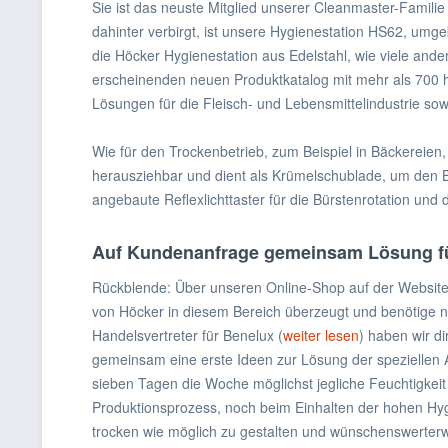
Sie ist das neuste Mitglied unserer Cleanmaster-Famil
dahinter verbirgt, ist unsere Hygienestation HS62, umge
die Höcker Hygienestation aus Edelstahl, wie viele ande
erscheinenden neuen Produktkatalog mit mehr als 700 ho
Lösungen für die Fleisch- und Lebensmittelindustrie so
Wie für den Trockenbetrieb, zum Beispiel in Bäckereien
herausziehbar und dient als Krümelschublade, um den 
angebaute Reflexlichttaster für die Bürstenrotation und
Auf Kundenanfrage gemeinsam Lösung für
Rückblende: Über unseren Online-Shop auf der Website 
von Höcker in diesem Bereich überzeugt und benötige n
Handelsvertreter für Benelux (
weiter lesen
) haben wir d
gemeinsam eine erste Ideen zur Lösung der speziellen 
sieben Tagen die Woche möglichst jegliche Feuchtigkeit
Produktionsprozess, noch beim Einhalten der hohen H
trocken wie möglich zu gestalten und wünschenswerterwe