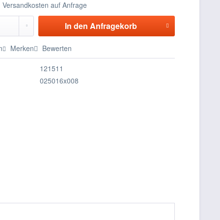
nd Versandkosten auf Anfrage
In den
Anfragekorb
n
Merken
Bewerten
121511
025016x008