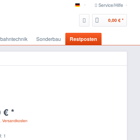
Service/Hilfe
deutsch
0,00 € *
bahntechnik
Sonderbau
Restposten
 € *
l. Versandkosten
: 1