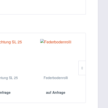
chtung SL 25
Federbodenrolli
SOEHNLE-
nfrage
auf Anfrage
auf 