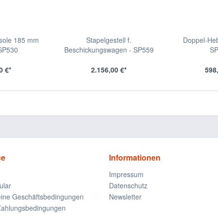
sole 185 mm
Stapelgestell f.
Doppel-Heb
 SP530
Beschickungswagen - SP559
SP
0 €*
2.156,00 €*
598
ce
Informationen
Impressum
ular
Datenschutz
eine Geschäftsbedingungen
Newsletter
Zahlungsbedingungen