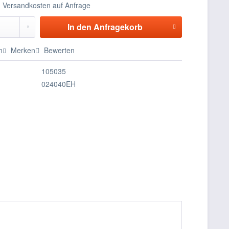
nd Versandkosten auf Anfrage
In den
Anfragekorb
n
Merken
Bewerten
105035
024040EH