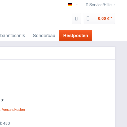
Service/Hilfe
deutsch
0,00 € *
bahntechnik
Sonderbau
Restposten
 *
l. Versandkosten
: 483