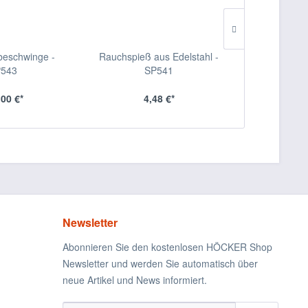
eschwinge -
Rauchspieß aus Edelstahl -
Spreize in So
543
SP541
S
,00 €*
4,48 €*
24
Newsletter
Abonnieren Sie den kostenlosen HÖCKER Shop
Newsletter und werden Sie automatisch über
neue Artikel und News informiert.