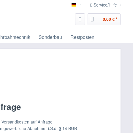
Service/Hilfe
deutsch
0,00 € *
hrbahntechnik
Sonderbau
Restposten
nfrage
nd Versandkosten auf Anfrage
an gewerbliche Abnehmer i.S.d. § 14 BGB