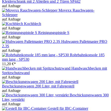
Kleiderschrank mit 2 Abteilen und 2 Türen SP442
auf Anfrage
Movexx Rauchwagen-
Schlepper
auf Anfrage
Kochblech
auf Anfrage
Reinigungspistole S
auf Anfrage
Hubwagen Palletmaster PRO
2.3S
auf Anfrage
Rohrbahnkonsole 185
mm lang - SP530
11,20 €*
Handwaschbecken mit
Spritzschutzwand
auf Anfrage
Beschickungswagen 200 Liter, mit Fahrgestell
auf Anfrage
Beschickungswagen 300
Liter, verstärkt
auf Anfrage
Gestell für IBC-Container