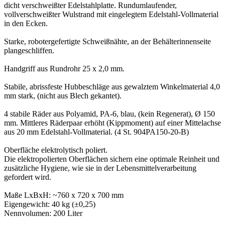
dicht verschweißter Edelstahlplatte. Rundumlaufender,
vollverschweißter Wulstrand mit eingelegtem Edelstahl-Vollmaterial
in den Ecken.
Starke, robotergefertigte Schweißnähte, an der Behälterinnenseite
plangeschliffen.
Handgriff aus Rundrohr 25 x 2,0 mm.
Stabile, abrissfeste Hubbeschläge aus gewalztem Winkelmaterial 4,0
mm stark, (nicht aus Blech gekantet).
4 stabile Räder aus Polyamid, PA-6, blau, (kein Regenerat), Ø 150
mm. Mittleres Räderpaar erhöht (Kippmoment) auf einer Mittelachse
aus 20 mm Edelstahl-Vollmaterial. (4 St. 904PA150-20-B)
Oberfläche elektrolytisch poliert.
Die elektropolierten Oberflächen sichern eine optimale Reinheit und
zusätzliche Hygiene, wie sie in der Lebensmittelverarbeitung
gefordert wird.
Maße LxBxH: ~760 x 720 x 700 mm
Eigengewicht: 40 kg (±0,25)
Nennvolumen: 200 Liter