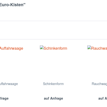
Euro-Kisten"
ffahrwaage
Schinkenform
Rauchwag
nfrage
auf Anfrage
auf A