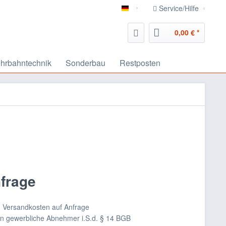
Service/Hilfe
deutsch
0,00 € *
hrbahntechnik
Sonderbau
Restposten
nfrage
nd Versandkosten auf Anfrage
an gewerbliche Abnehmer i.S.d. § 14 BGB