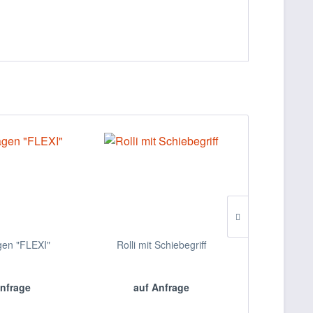
en "FLEXI"
Rolli mit Schiebegriff
Umwelt und
nfrage
auf Anfrage
auf 