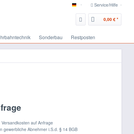
Service/Hilfe
deutsch
0,00 € *
hrbahntechnik
Sonderbau
Restposten
nfrage
nd Versandkosten auf Anfrage
an gewerbliche Abnehmer i.S.d. § 14 BGB