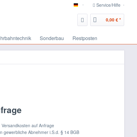
Service/Hilfe
deutsch
0,00 € *
hrbahntechnik
Sonderbau
Restposten
nfrage
nd Versandkosten auf Anfrage
an gewerbliche Abnehmer i.S.d. § 14 BGB