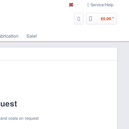
Service/Help
english
€0.00 *
abrication
Sale!
quest
 and costs on request