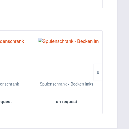
enschrank
Spülenschrank - Becken links
Spülenschran
equest
on request
on 