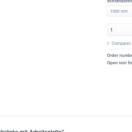
Schrankbrei
Compare
Order numbe
Open text fi
hränke mit Arbeitsplatte"