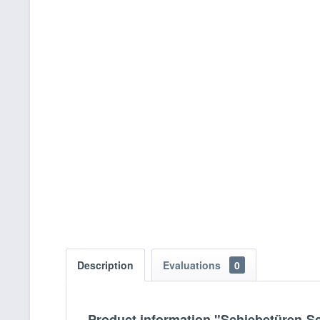
Description
Evaluations
0
Product information "Schiebetüren-Sc