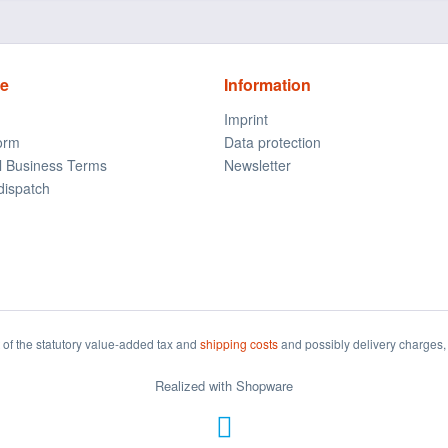
ce
Information
Imprint
form
Data protection
l Business Terms
Newsletter
dispatch
t of the statutory value-added tax and
shipping costs
and possibly delivery charges, 
Realized with Shopware