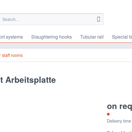
ort systems
Slaughtering hooks
Tubular rail
Special f
or staff rooms
 Arbeitsplatte
on re
Delivery time