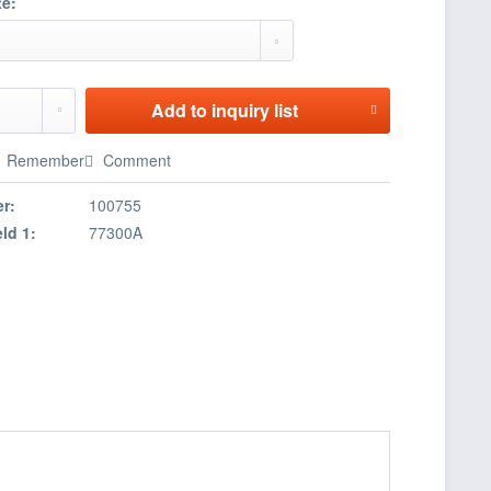
te:
Add to
inquiry list
Remember
Comment
r:
100755
eld 1:
77300A